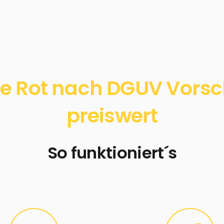
e Rot nach DGUV Vorschr
preiswert
So funktioniert´s