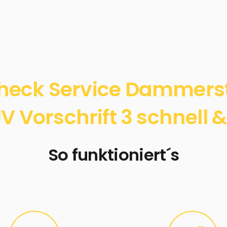
heck Service Dammers
 Vorschrift 3 schnell &
So funktioniert´s