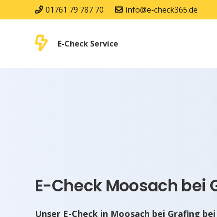
01761 79 787 70
info@e-check365.de
E-Check Service
E-Check Moosach bei G
Unser E-Check in Moosach bei Grafing be