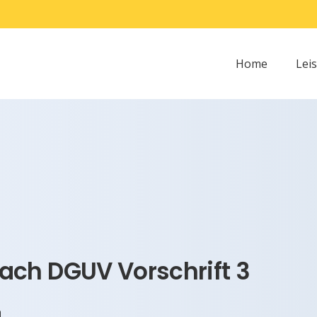
Home
Lei
ch DGUV Vorschrift 3
n