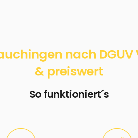
auchingen nach DGUV Vo
& preiswert
So funktioniert´s