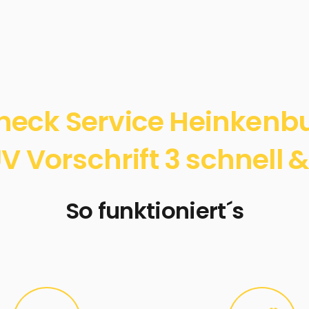
heck Service Heinkenb
 Vorschrift 3 schnell &
So funktioniert´s