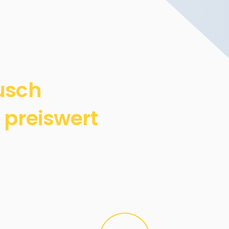
usch
 preiswert