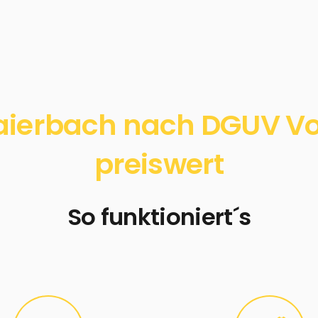
aierbach nach DGUV Vors
preiswert
So funktioniert´s