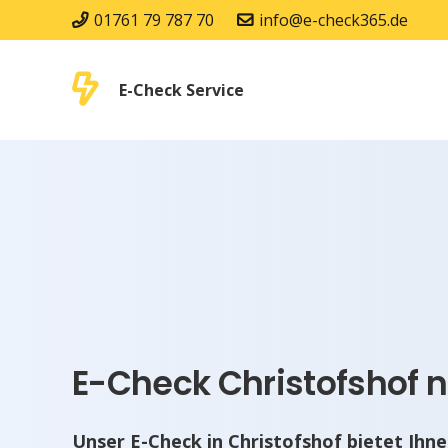
01761 79 787 70
info@e-check365.de
E-Check Service
E-Check Christofshof n
Unser E-Check in Christofshof bietet Ihn