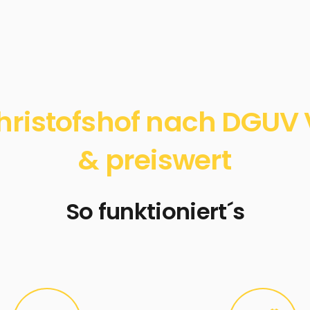
ristofshof nach DGUV V
& preiswert
So funktioniert´s