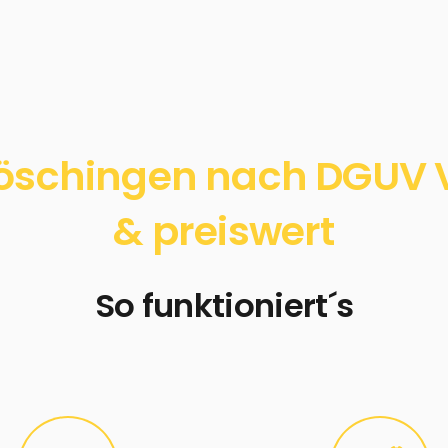
öschingen nach DGUV Vo
& preiswert
So funktioniert´s