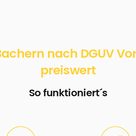
achern nach DGUV Vors
preiswert
So funktioniert´s