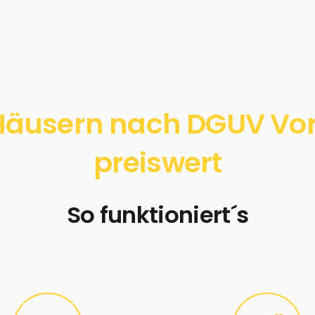
äusern nach DGUV Vors
preiswert
So funktioniert´s