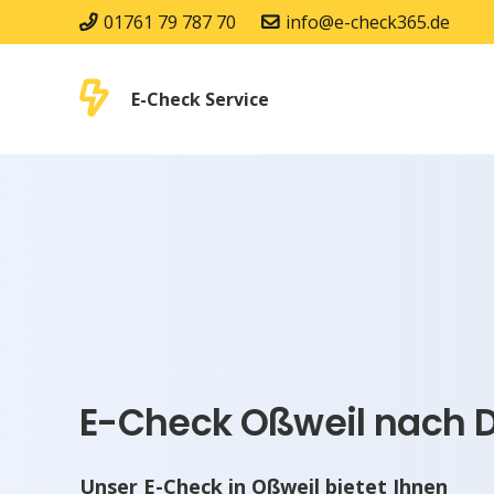
01761 79 787 70
info@e-check365.de
E-Check Service
E-Check Oßweil nach D
Unser E-Check in Oßweil bietet Ihnen