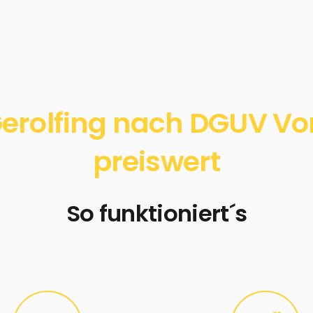
erolfing nach DGUV Vors
preiswert
So funktioniert´s