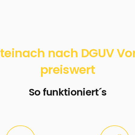
teinach nach DGUV Vors
preiswert
So funktioniert´s