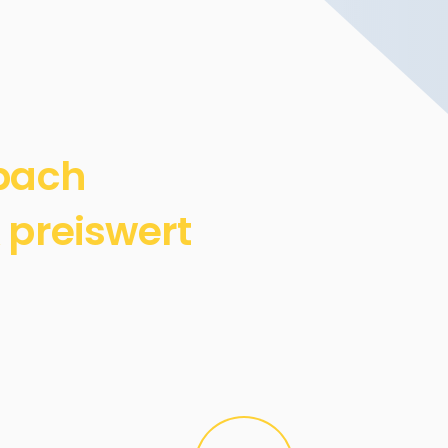
nbach
 preiswert