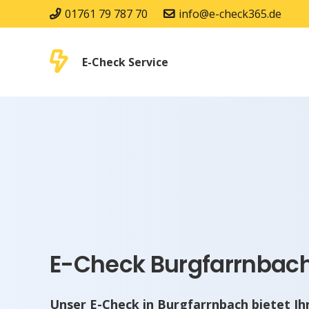
01761 79 787 70
info@e-check365.de
E-Check Service
E-Check Burgfarrnbach
Unser E-Check in Burgfarrnbach bietet Ih