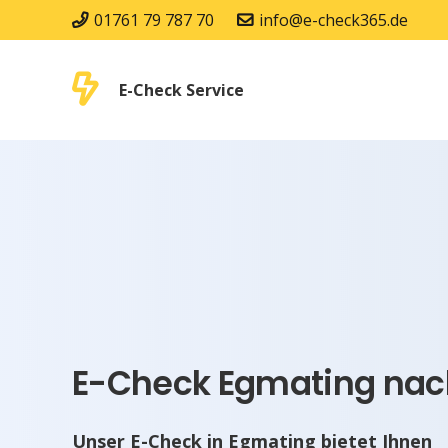
01761 79 787 70
info@e-check365.de
E-Check Service
E-Check Egmating nach
Unser E-Check in Egmating bietet Ihnen