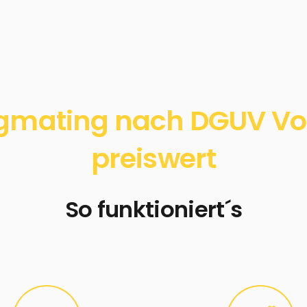
gmating nach DGUV Vors
preiswert
So funktioniert´s