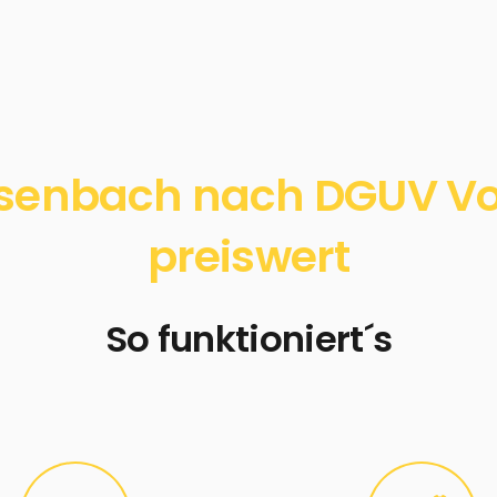
isenbach nach DGUV Vors
preiswert
So funktioniert´s