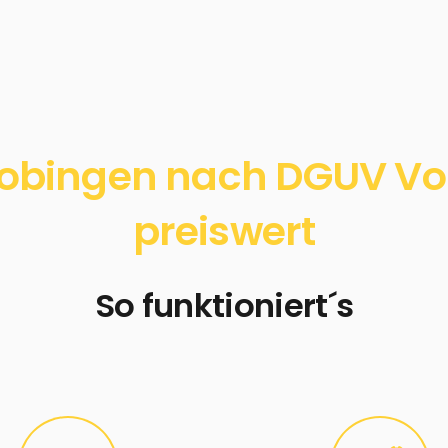
obingen nach DGUV Vors
preiswert
So funktioniert´s